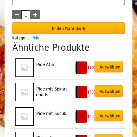
In den Warenkorb
Kategorie:
Pide
Ähnliche Produkte
Pide Afrin
Auswählen
CHF
18.00
Pide mit Spinat 
Auswählen
CHF
17.00
und Ei
Pide mit Sucuk
Auswählen
CHF
17.00