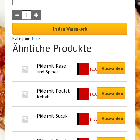
In den Warenkorb
Kategorie:
Pide
Ähnliche Produkte
Pide mit Käse 
Auswählen
CHF
16.00
und Spinat
Pide mit Poulet 
Auswählen
CHF
18.00
Kebab
Pide mit Sucuk
Auswählen
CHF
17.00