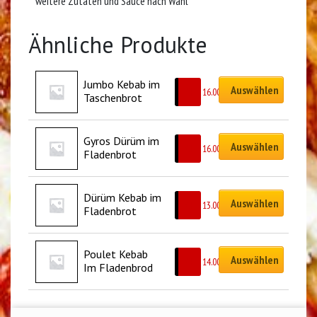
weitere Zutaten und Sauce nach Wahl
Ähnliche Produkte
Jumbo Kebab im 
Auswählen
CHF
16.00
Taschenbrot
Gyros Dürüm im 
Auswählen
CHF
16.00
Fladenbrot
Dürüm Kebab im 
Auswählen
CHF
13.00
Fladenbrot
Poulet Kebab 
Auswählen
CHF
14.00
Im Fladenbrod