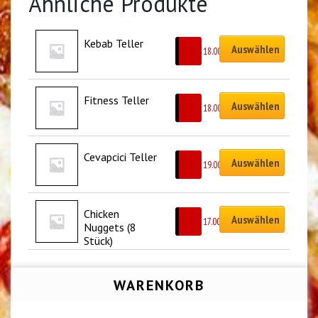
Ähnliche Produkte
Kebab Teller
Auswählen
CHF
18.00
Fitness Teller
Auswählen
CHF
18.00
Cevapcici Teller
Auswählen
CHF
19.00
Chicken 
Auswählen
CHF
17.00
Nuggets (8 
Stück)
WARENKORB