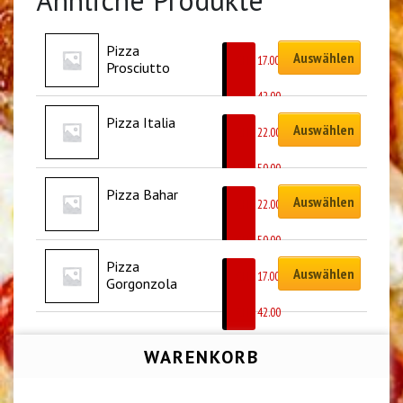
Pizza 
Auswählen
CHF
17.00
Prosciutto
–
CHF
42.00
Pizza Italia
Auswählen
CHF
22.00
–
CHF
50.00
Pizza Bahar
Auswählen
CHF
22.00
–
CHF
50.00
Pizza 
Auswählen
CHF
17.00
Gorgonzola
–
CHF
42.00
WARENKORB