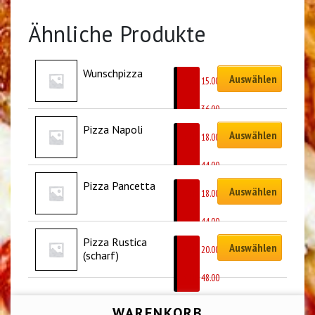
Ähnliche Produkte
Wunschpizza
Auswählen
CHF
15.00
–
CHF
36.00
Pizza Napoli
Auswählen
CHF
18.00
–
CHF
44.00
Pizza Pancetta
Auswählen
CHF
18.00
–
CHF
44.00
Pizza Rustica 
Auswählen
CHF
20.00
(scharf)
–
CHF
48.00
WARENKORB