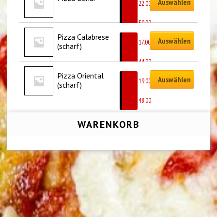
Auswählen
CHF
22.00
–
CHF
50.00
Pizza Calabrese 
Auswählen
CHF
17.00
(scharf)
–
CHF
44.00
Pizza Oriental 
Auswählen
CHF
19.00
(scharf)
–
CHF
48.00
WARENKORB