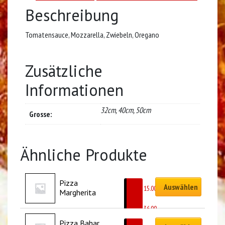
Beschreibung
Tomatensauce, Mozzarella, Zwiebeln, Oregano
Zusätzliche
Informationen
32cm, 40cm, 50cm
Grosse:
Ähnliche Produkte
Pizza 
Auswählen
CHF
15.00
Margherita
–
CHF
36.00
Pizza Bahar