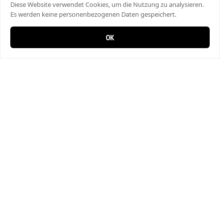
Diese Website verwendet Cookies, um die Nutzung zu analysieren.
Es werden keine personenbezogenen Daten gespeichert.
OK
0 items in cart
0
Bahar Pizza
Hauptstrasse 29, 8357 Guntershausen