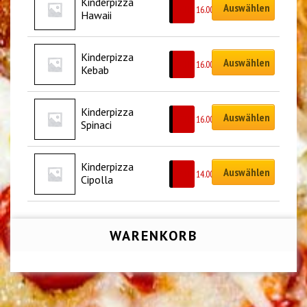
Kinderpizza 
Auswählen
CHF
16.00
Hawaii
Kinderpizza 
Auswählen
CHF
16.00
Kebab
Kinderpizza 
Auswählen
CHF
16.00
Spinaci
Kinderpizza 
Auswählen
CHF
14.00
Cipolla
WARENKORB