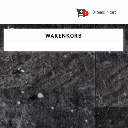
0 items in cart
0
WARENKORB