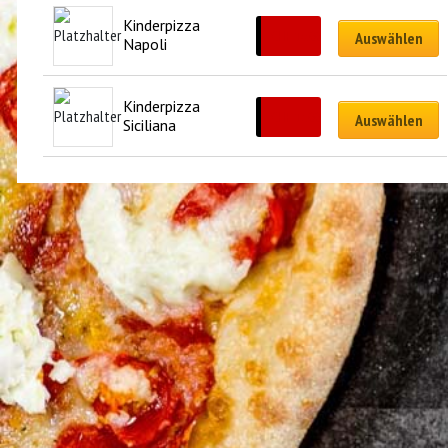
Kinderpizza 
CHF
16.00
Auswählen
Napoli
Kinderpizza 
CHF
17.00
Auswählen
Siciliana