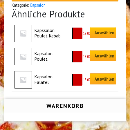
Kategorie:
Kapsalon
Ähnliche Produkte
Kapssalon 
Auswählen
CHF
18.00
Poulet Kebab
﻿﻿﻿﻿Kapsalon 
Auswählen
CHF
18.00
Poulet
﻿﻿﻿﻿Kapsalon 
Auswählen
CHF
18.00
Falafel
WARENKORB