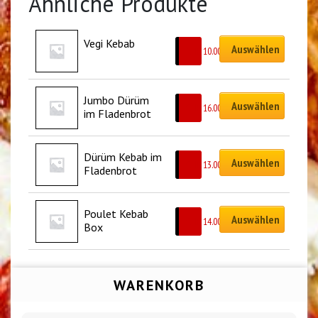
Ähnliche Produkte
Vegi Kebab
Auswählen
CHF
10.00
Jumbo Dürüm 
Auswählen
CHF
16.00
im Fladenbrot
Dürüm Kebab im 
Auswählen
CHF
13.00
Fladenbrot
Poulet Kebab 
Auswählen
CHF
14.00
Box
WARENKORB