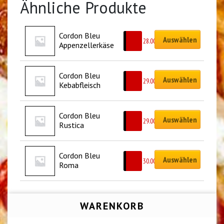
Ähnliche Produkte
Cordon Bleu 
Auswählen
CHF
28.00
Appenzellerkäse
Cordon Bleu 
Auswählen
CHF
29.00
Kebabfleisch
Cordon Bleu 
Auswählen
CHF
29.00
Rustica
Cordon Bleu 
Auswählen
CHF
30.00
Roma
WARENKORB