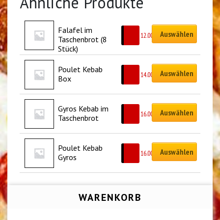
Ähnliche Produkte
Falafel im 
Auswählen
CHF
12.00
Taschenbrot (8 
Stück)
Poulet Kebab 
Auswählen
CHF
14.00
Box
Gyros Kebab im 
Auswählen
CHF
16.00
Taschenbrot
Poulet Kebab 
Auswählen
CHF
16.00
Gyros
WARENKORB