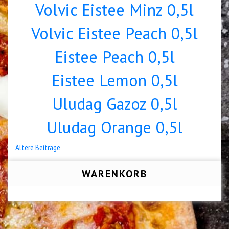
Volvic Eistee Minz 0,5l
Volvic Eistee Peach 0,5l
Eistee Peach 0,5l
Eistee Lemon 0,5l
Uludag Gazoz 0,5l
Uludag Orange 0,5l
Beitragsnavigation
Ältere Beiträge
WARENKORB