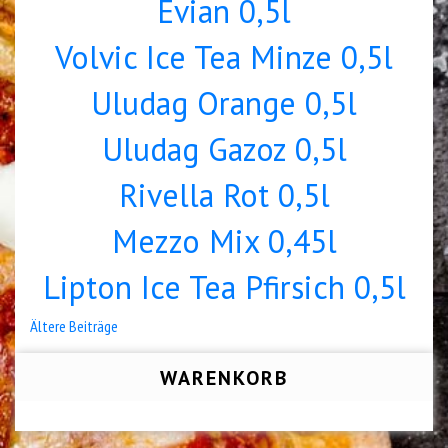
Evian 0,5l
Volvic Ice Tea Minze 0,5l
Uludag Orange 0,5l
Uludag Gazoz 0,5l
Rivella Rot 0,5l
Mezzo Mix 0,45l
Lipton Ice Tea Pfirsich 0,5l
Beitragsnavigation
Ältere Beiträge
WARENKORB