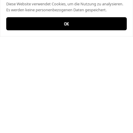
Diese Website verwendet Cookies, um die Nutzung zu analysieren.
Es werden keine personenbezogenen Daten gespeichert.
OK
0 items in cart
0
Bahar Pizza
Hauptstrasse 29, 8357 Guntershausen