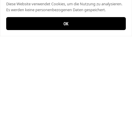
Diese Website verwendet Cookies, um die Nutzung zu analysieren.
Es werden keine personenbezogenen Daten gespeichert.
OK
0 items in cart
0
Bahar Pizza
Hauptstrasse 29, 8357 Guntershausen