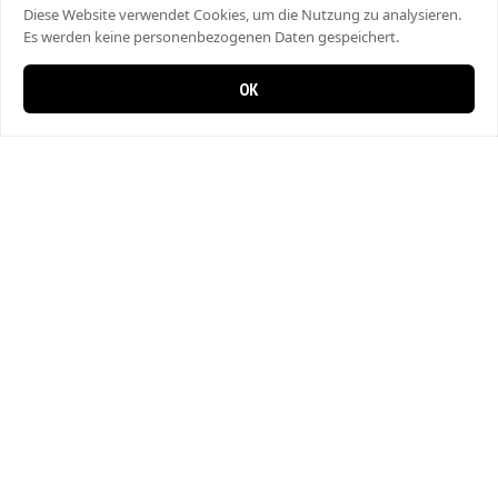
Diese Website verwendet Cookies, um die Nutzung zu analysieren.
Es werden keine personenbezogenen Daten gespeichert.
OK
0 items in cart
0
Bahar Pizza
Hauptstrasse 29, 8357 Guntershausen