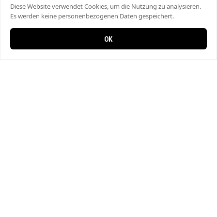
Diese Website verwendet Cookies, um die Nutzung zu analysieren.
Es werden keine personenbezogenen Daten gespeichert.
OK
0 items in cart
0
Bahar Pizza
Hauptstrasse 29, 8357 Guntershausen