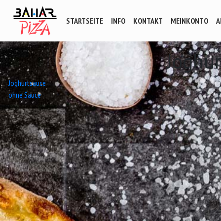
STARTSEITE
INFO
KONTAKT
MEINKONTO
A
Joghu
Beitrags-
Joghurtsauce
ohne Sauce
Navigation