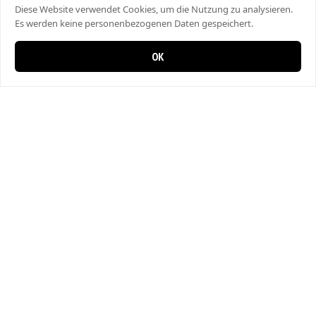
Diese Website verwendet Cookies, um die Nutzung zu analysieren.
Es werden keine personenbezogenen Daten gespeichert.
OK
0 items in cart
0
Bahar Pizza
Hauptstrasse 29, 8357 Guntershausen