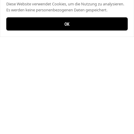
Diese Website verwendet Cookies, um die Nutzung zu analysieren.
Es werden keine personenbezogenen Daten gespeichert.
OK
0 items in cart
0
Bahar Pizza
Hauptstrasse 29, 8357 Guntershausen